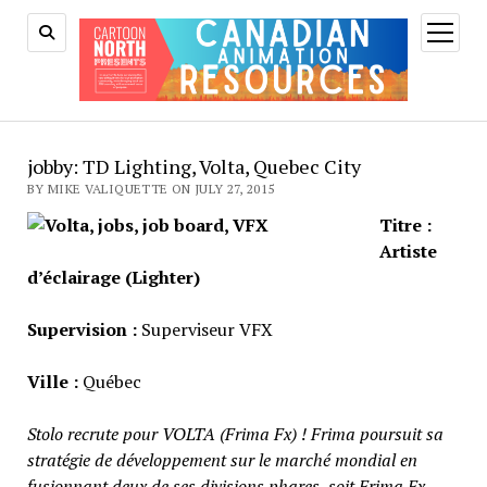
open
menu
jobby: TD Lighting, Volta, Quebec City
BY MIKE VALIQUETTE ON JULY 27, 2015
Titre :
Artiste
d’éclairage (Lighter)
Supervision :
Superviseur VFX
Ville :
Québec
Stolo recrute pour VOLTA (Frima Fx) ! Frima poursuit sa
stratégie de développement sur le marché mondial en
fusionnant deux de ses divisions phares, soit Frima Fx,